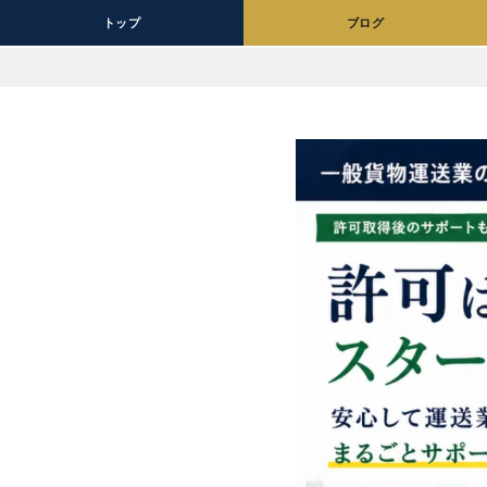
トップ
ブログ
コ
ン
テ
ン
ツ
へ
移
動