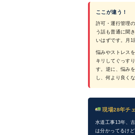
ここが違う！
許可・運行管理
う話も普通に聞
いはずです。月1
悩みやストレス
キリしてぐっす
す。逆に、悩み
し、何より良く
現場28年チ
水道工事13年、
は分かってるけど