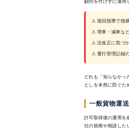
顧問を付けずに運用
⚠ 巡回指導で指
⚠ 増車・減車な
⚠ 法改正に気づ
⚠ 運行管理記録
どれも「知らなかっ
としを未然に防ぐた
一般貨物運
許可取得後の運用を
社の規模や相談した