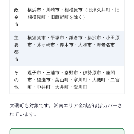
政
横浜市・川崎市・相模原市（旧津久井町・旧
令
相模湖町・旧藤野町を除く）
市
主
横須賀市・平塚市・鎌倉市・藤沢市・小田原
要
市・茅ヶ崎市・厚木市・大和市・海老名市
都
市
そ
逗子市・三浦市・秦野市・伊勢原市・座間
の
市・綾瀬市・葉山町・寒川町・大磯町・二宮
他
町・中井町・大井町・愛川町
大磯町も対象です。湘南エリア全域がほぼカバーさ
れています。