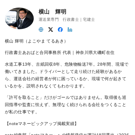
横山 輝明
運送業専門 行政書士｜宅建士
横山 輝明（よこやま てるあき）
行政書士あおばと合同事務所 代表｜神奈川県大磯町在住
水道工事13年、古紙回収8年、危険物輸送7年。28年間、現場で
働いてきました。ドライバーとして走り続けた経験があるか
ら、運送会社の経営者が何に困っているか、現場で何が起きて
いるかを、説明されなくてもわかります。
「許可を取ること」だけがゴールではありません。取得後も巡
回指導や監査に怯えず、無理なく続けられる会社をつくること
が私の仕事です。
【noteマネーピックアップ掲載実績】
note編集部「noteマネー」への情報発信が累計18回選出（2026