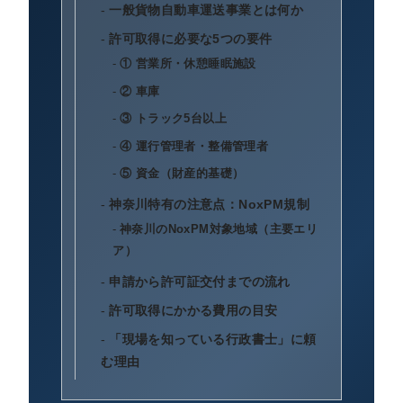
一般貨物自動車運送事業とは何か
許可取得に必要な5つの要件
① 営業所・休憩睡眠施設
② 車庫
③ トラック5台以上
④ 運行管理者・整備管理者
⑤ 資金（財産的基礎）
神奈川特有の注意点：NoxPM規制
神奈川のNoxPM対象地域（主要エリ
ア）
申請から許可証交付までの流れ
許可取得にかかる費用の目安
「現場を知っている行政書士」に頼
む理由