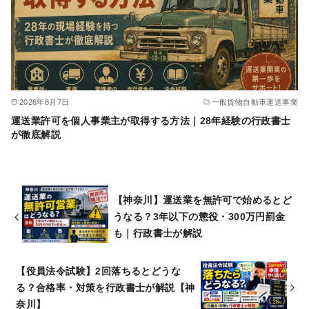
2026年8月7日
一般貨物自動車運送事業
運送業許可を個人事業主が取得する方法｜28年経験の行政書士
が徹底解説
【神奈川】運送業を無許可で始めるとど
うなる？3年以下の懲役・300万円罰金
も｜行政書士が解説
【役員法令試験】2回落ちるとどうな
る？合格率・対策を行政書士が解説【神
奈川】