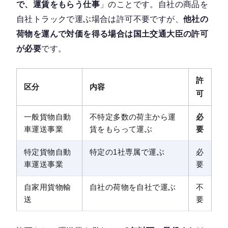
で、運賃をもらう仕事
」のことです。自社の商品を
自社トラックで運ぶ場合は許可不要ですが、
他社の
荷物を運んで対価を得る場合は国土交通大臣の許可
が必要
です。
許
区分
内容
可
一般貨物自動
不特定多数の荷主から運
必
車運送事業
賃をもらって運ぶ
要
特定貨物自動
特定の1社専属で運ぶ
必
車運送事業
要
自家用貨物輸
自社の荷物を自社で運ぶ
不
送
要