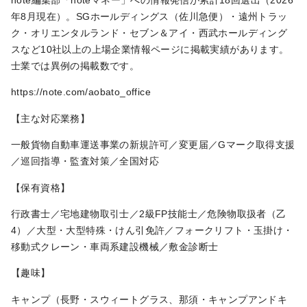
年8月現在）。SGホールディングス（佐川急便）・遠州トラッ
ク・オリエンタルランド・セブン＆アイ・西武ホールディング
スなど10社以上の上場企業情報ページに掲載実績があります。
士業では異例の掲載数です。
https://note.com/aobato_office
【主な対応業務】
一般貨物自動車運送事業の新規許可／変更届／Gマーク取得支援
／巡回指導・監査対策／全国対応
【保有資格】
行政書士／宅地建物取引士／2級FP技能士／危険物取扱者（乙
4）／大型・大型特殊・けん引免許／フォークリフト・玉掛け・
移動式クレーン・車両系建設機械／敷金診断士
【趣味】
キャンプ（長野・スウィートグラス、那須・キャンプアンドキ