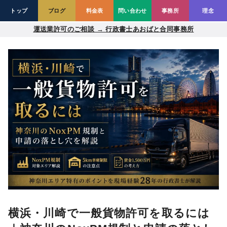
トップ
ブログ
料金表
問い合わせ
事務所
理念
コ
運送業許可のご相談 → 行政書士あおばと合同事務所
ン
テ
ン
ツ
へ
移
動
横浜・川崎で一般貨物許可を取るには