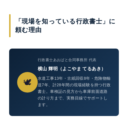
「現場を知っている行政書士」に
頼む理由
行政書士あおばと合同事務所 代表
横山 輝明（よこやま てるあき）
水道工事13年・古紙回収8年・危険物輸
🕊
送7年、計28年間の現場経験を持つ行政
書士。車検証の見方から車庫前面道路
の計り方まで、実務目線でサポートし
ます。