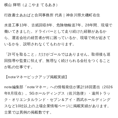
横山 輝明（よこやま てるあき）
行政書士あおばと合同事務所 代表｜神奈川県大磯町在住
水道工事13年、古紙回収8年、危険物輸送7年。28年間、現場で
働いてきました。ドライバーとして走り続けた経験があるか
ら、運送会社の経営者が何に困っているか、現場で何が起きて
いるかを、説明されなくてもわかります。
「許可を取ること」だけがゴールではありません。取得後も巡
回指導や監査に怯えず、無理なく続けられる会社をつくること
が私の仕事です。
【noteマネーピックアップ掲載実績】
note編集部「noteマネー」への情報発信が累計18回選出（2026
年8月現在）。SGホールディングス（佐川急便）・遠州トラッ
ク・オリエンタルランド・セブン＆アイ・西武ホールディング
スなど10社以上の上場企業情報ページに掲載実績があります。
士業では異例の掲載数です。