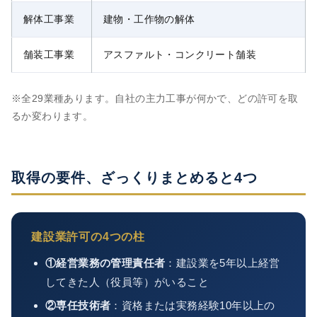
解体工事業
建物・工作物の解体
舗装工事業
アスファルト・コンクリート舗装
※全29業種あります。自社の主力工事が何かで、どの許可を取
るか変わります。
取得の要件、ざっくりまとめると4つ
建設業許可の4つの柱
①経営業務の管理責任者
：建設業を5年以上経営
してきた人（役員等）がいること
②専任技術者
：資格または実務経験10年以上の