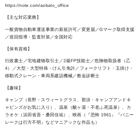
https://note.com/aobato_office
【主な対応業務】
一般貨物自動車運送事業の新規許可／変更届／Gマーク取得支援
／巡回指導・監査対策／全国対応
【保有資格】
行政書士／宅地建物取引士／2級FP技能士／危険物取扱者（乙
4）／大型・大型特殊・けん引免許／フォークリフト・玉掛け・
移動式クレーン・車両系建設機械／敷金診断士
【趣味】
キャンプ（長野・スウィートグラス、那須・キャンプアンドキ
ャビンズがお気に入り）、温泉（酸ヶ湯・不老ふ死温泉）、カ
ラオケ（浜田省吾・桑田佳祐）、映画（『恐怖 1961』『バニー
レークは行方不明』などマニアックな作品も）