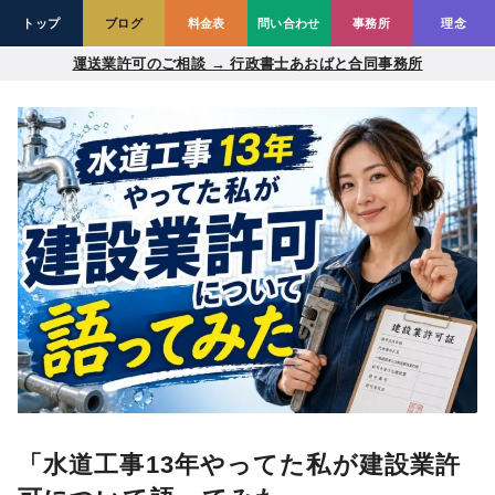
トップ
ブログ
料金表
問い合わせ
事務所
理念
コ
運送業許可のご相談 → 行政書士あおばと合同事務所
ン
テ
ン
ツ
へ
移
動
「水道工事13年やってた私が建設業許