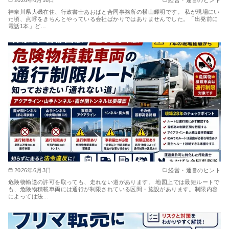
2026年6月16日
経営・運営のヒント
神奈川県大磯在住、行政書士あおばと合同事務所の横山輝明です。 私が現場にい
た頃、点呼をきちんとやっている会社ばかりではありませんでした。「出発前に
電話1本」ど…
2026年6月3日
経営・運営のヒント
危険物輸送の許可を取っても、走れない道があります。 地図上では最短ルートで
も、危険物積載車両には通行が制限されている区間・施設があります。制限内容
によっては法…