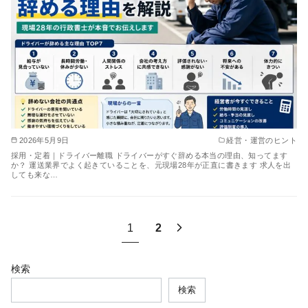
2026年5月9日
経営・運営のヒント
採用・定着｜ドライバー離職 ドライバーがすぐ辞める本当の理由、知ってます
か？ 運送業界でよく起きていることを、元現場28年が正直に書きます 求人を出
しても来な…
1
2
検索
検索