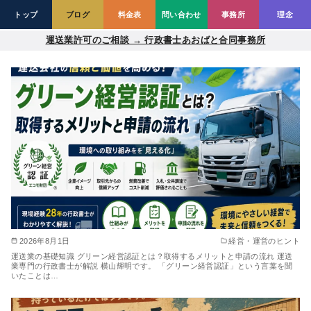
トップ
ブログ
料金表
問い合わせ
事務所
理念
コ
運送業許可のご相談 → 行政書士あおばと合同事務所
ン
テ
ン
ツ
へ
移
動
2026年8月1日
経営・運営のヒント
運送業の基礎知識 グリーン経営認証とは？取得するメリットと申請の流れ 運送
業専門の行政書士が解説 横山輝明です。 「グリーン経営認証」という言葉を聞
いたことは…