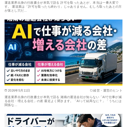
運送業界出身の行政書士が本気で語る 許可を取ったあとが、本当は一番大変で
す。 運送業は「許可を取ったら終わり」じゃありません。むしろ取ったあとの方
が落とし穴だ…
2026年5月11日
経営・運営のヒント
運送業界出身の行政書士が本気で語る 湘南の運送会社が知らない「AIで仕事が減
る会社・増える会社」の差 最近よく聞きます。「AIって結局なに？」「うちには
関係な…